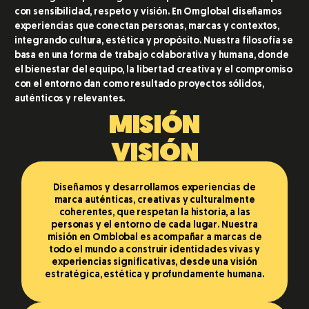
con sensibilidad, respeto y visión. En Omglobal diseñamos
experiencias que conectan personas, marcas y contextos,
integrando cultura, estética y propósito. Nuestra filosofía se
basa en una forma de trabajo colaborativa y humana, donde
el bienestar del equipo, la libertad creativa y el compromiso
con el entorno dan como resultado proyectos sólidos,
auténticos y relevantes.
MISIÓN
VISIÓN
Diseñamos y desarrollamos experiencias de
marca auténticas, creativas y culturalmente
coherentes, que respetan la historia, a las
personas y el entorno de cada lugar. Nuestra
misión en Omblobal es acompañar a marcas de
todo el mundo a construir identidades vivas y
experiencias significativas, desde una visión
estratégica, estética y profundamente humana.